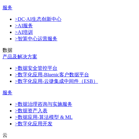
服务
>DC·AI生态创新中心
>AI服务
>AI培训
>智算中心运营服务
数据
产品及解决方案
>数据安全管控平台
>数字化应用-Bluenic客户数据平台
>数字化应用-云捷集成中间件（ESB）
服务
>数据治理咨询与实施服务
>数据资产入表
>数据应用-算法模型 & ML
>数字化应用开发
云