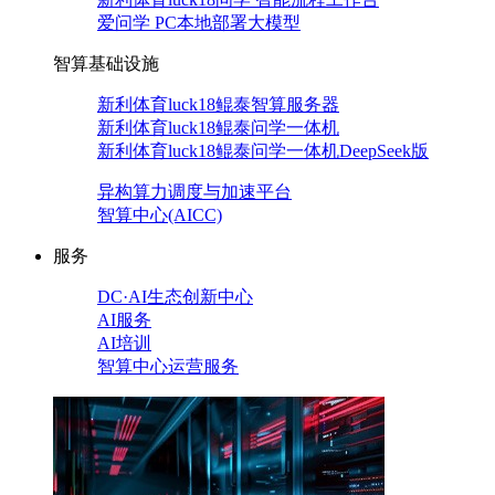
爱问学 PC本地部署大模型
智算基础设施
新利体育luck18鲲泰智算服务器
新利体育luck18鲲泰问学一体机
新利体育luck18鲲泰问学一体机DeepSeek版
异构算力调度与加速平台
智算中心(AICC)
服务
DC·AI生态创新中心
AI服务
AI培训
智算中心运营服务