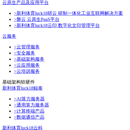
云原生产品及应用平台
>新利体育luck18研云 研制一体化工业互联网解决方案
>磐云 云原生PaaS平台
>新利体育luck18云印 数字化文印管理平台
云服务
>云管理服务
>安全服务
>基础架构服务
>云应用服务
>云培训服务
基础架构软硬件
新利体育luck18鲲泰
>AI算力服务器
>通用算力服务器
>计算终端产品
>数据通信产品
新利体育luck18云科