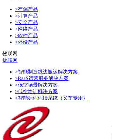
>存储产品
>计算产品
>安全产品
>网络产品
>软件产品
>外设产品
物联网
物联网
>智能制造线边搬运解决方案
>RaaS运营服务解决方案
>低空场景解决方案
>低空培训解决方案
>智能标识识读系统（叉车专用）