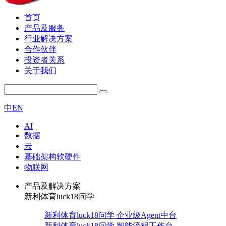
首页
产品及服务
行业解决方案
合作伙伴
投资者关系
关于我们
中
EN
AI
数据
云
基础架构软硬件
物联网
产品及解决方案
新利体育luck18问学
新利体育luck18问学 企业级Agent中台
新利体育luck18问学 智能流程工作台